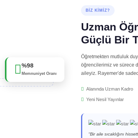
BIZ KIMIZ?
Uzman Öğr
Güçlü Bir T
Öğretmekten mutluluk duy
%98
öğrencilerimiz ve sürece da
aileyiz. Rayemer'de sadec
Memnuniyet Oranı
Alanında Uzman Kadro
Yeni Nesil Yayınlar
“Bir aile sıcaklığını hiss