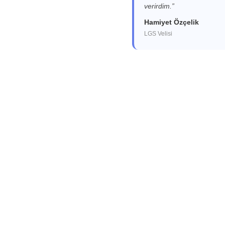
verirdim.”
Hamiyet Özçelik
LGS Velisi
Deneme Kulübü
munuzu öğrenmek ister misiniz? En iyi yayınlardan oluşan kurumsal den
bilgi almak için lütfen kayıt olun, sizi arayalım.