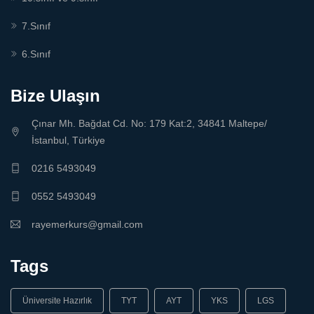
7.Sınıf
6.Sınıf
Bize Ulaşın
Çınar Mh. Bağdat Cd. No: 179 Kat:2, 34841 Maltepe/
İstanbul, Türkiye
0216 5493049
0552 5493049
rayemerkurs@gmail.com
Tags
Üniversite Hazırlık
TYT
AYT
YKS
LGS