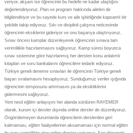
veriyor, akşam ise öğrencinin bu hedefe ne kadar ulaştığını
değerlendiriyoruz. Plan ve program hakkında aileleri de
bilgilendiriyor ve bu sayede kurs ve aile işbirliğinde kapsamlı bir
şekilde takip ediyoruz. Sıkı ve disiplinli çalışma neticesinde
öğrencinin eksiklerini gideriyor ve onu başarıya ulaştırıyoruz.
Sınav öncesi kamplar düzenleyerek öğrencinin sınava tam
verimlilikle hazırlanmasını sağlıyoruz. Kamp süresi boyunca
sınav sistemine göre hazırlanmış her dersten konu anlatımlı
kitapları ve soru bankalarını öğrencilere tedarik ediyoruz.
Türkiye geneli deneme sınavları ile öğrencinin Türkiye geneli
başarı sıralamasını hesaplıyoruz. Sunduğumuz veriler ışığında
öğrencinin temposunu artırmasını ya da eksikliklerini
gidermesini sağlıyoruz.
Yeni nesil eğitim anlayışını her alanda sürdüren RAYEMER
olarak, kurum içi dersler dışında online dersler de düzenliyoruz.
Öngörülemeyen durumlarda öğrencilerin derslerden geri
kalmaması, eğitim faaliyetlerinin aksamaması için normal eğitim
ile aynı verimlilikte olan online dersler veriyoruz. Son dönemde