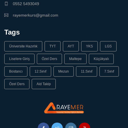
0552 5493049
rayemerkurs@gmail.com
Tags
Üniversite Hazırlık
TYT
AYT
YKS
LGS
Liselere Giriş
Özel Ders
Maltepe
Küçükyalı
Bostancı
12.Sınıf
Mezun
11.Sınıf
7.Sınıf
Özel Ders
Aid Takip