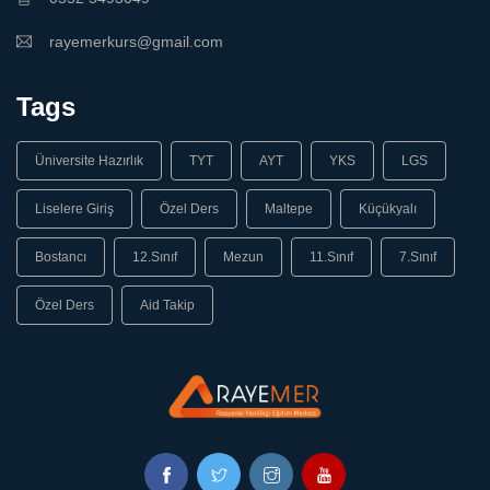
rayemerkurs@gmail.com
Tags
Üniversite Hazırlık
TYT
AYT
YKS
LGS
Liselere Giriş
Özel Ders
Maltepe
Küçükyalı
Bostancı
12.Sınıf
Mezun
11.Sınıf
7.Sınıf
Özel Ders
Aid Takip