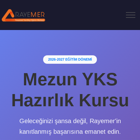
2026-2027 EĞİTİM DÖNEMİ
Mezun YKS
Hazırlık Kursu
Geleceğinizi şansa değil, Rayemer'in
kanıtlanmış başarısına emanet edin.